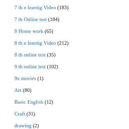
7 th e learnig Video
(183)
7 th Online test
(184)
8 Home work
(65)
8 th e learnig Video
(212)
8 th online test
(35)
9 th online test
(102)
9x movies
(1)
Art
(80)
Basic English
(12)
Craft
(31)
drawing
(2)