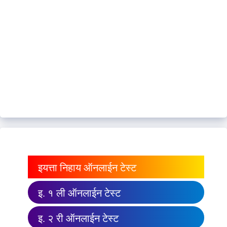
इयत्ता निहाय ऑनलाईन टेस्ट
इ. १ ली ऑनलाईन टेस्ट
इ. २ री ऑनलाईन टेस्ट