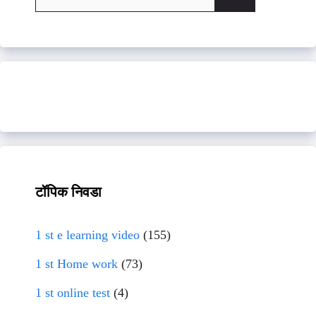
for:
टॉपिक निवडा
1 st e learning video
(155)
1 st Home work
(73)
1 st online test
(4)