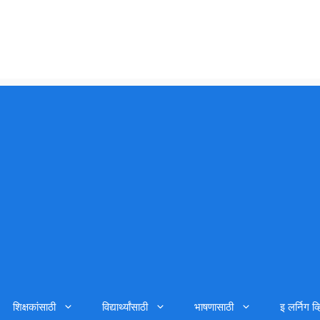
शिक्षकांसाठी
विद्यार्थ्यांसाठी
भाषणासाठी
इ लर्निग व