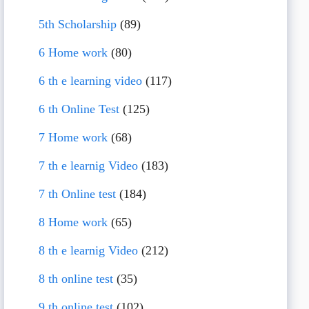
5th Scholarship
(89)
6 Home work
(80)
6 th e learning video
(117)
6 th Online Test
(125)
7 Home work
(68)
7 th e learnig Video
(183)
7 th Online test
(184)
8 Home work
(65)
8 th e learnig Video
(212)
8 th online test
(35)
9 th online test
(102)