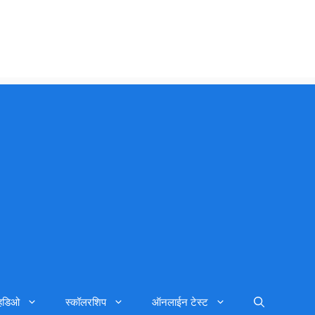
्हिडिओ
स्कॉलरशिप
ऑनलाईन टेस्ट