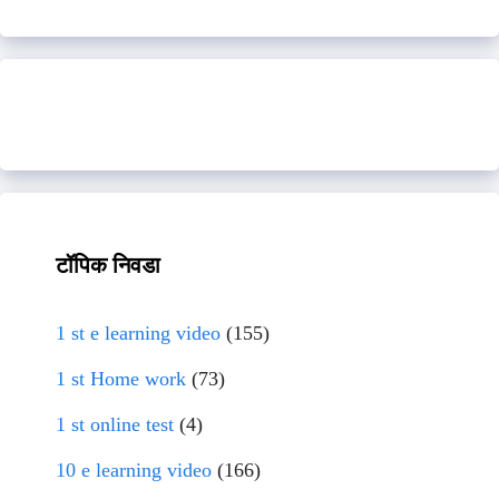
टॉपिक निवडा
1 st e learning video
(155)
1 st Home work
(73)
1 st online test
(4)
10 e learning video
(166)