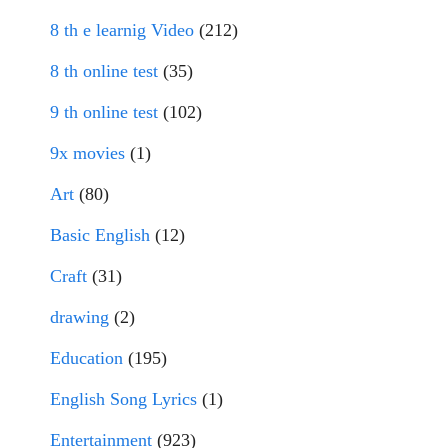
8 th e learnig Video
(212)
8 th online test
(35)
9 th online test
(102)
9x movies
(1)
Art
(80)
Basic English
(12)
Craft
(31)
drawing
(2)
Education
(195)
English Song Lyrics
(1)
Entertainment
(923)