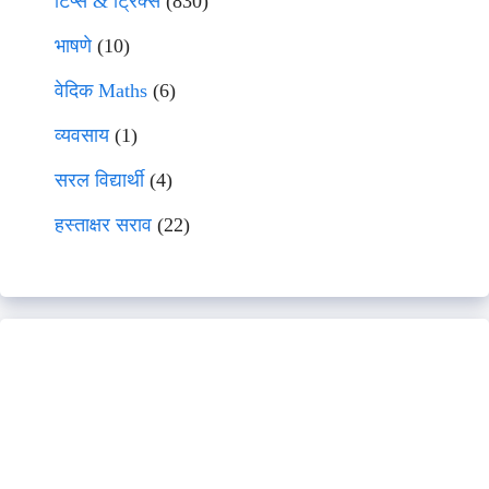
टिप्स & ट्रिक्स
(830)
भाषणे
(10)
वेदिक Maths
(6)
व्यवसाय
(1)
सरल विद्यार्थी
(4)
हस्ताक्षर सराव
(22)