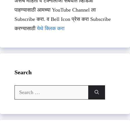
असेच माहिती व टेक्नॉलॉजी संबधीत व्हिडिओ
पाहण्यासाठी आमच्या YouTube Channel ला
Subscribe करा. व Bell Icon प्रेस करा Subscribe
करण्यासाठी
येथे क्लिक करा
Search
Search
for: