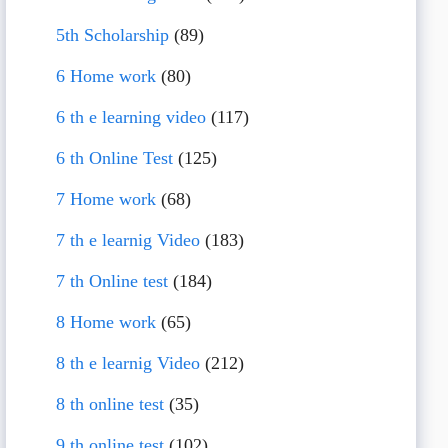
5th Scholarship
(89)
6 Home work
(80)
6 th e learning video
(117)
6 th Online Test
(125)
7 Home work
(68)
7 th e learnig Video
(183)
7 th Online test
(184)
8 Home work
(65)
8 th e learnig Video
(212)
8 th online test
(35)
9 th online test
(102)