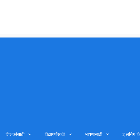
शिक्षकांसाठी
विद्यार्थ्यांसाठी
भाषणासाठी
इ लर्निग व