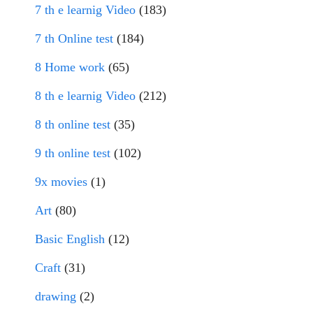
7 th e learnig Video
(183)
7 th Online test
(184)
8 Home work
(65)
8 th e learnig Video
(212)
8 th online test
(35)
9 th online test
(102)
9x movies
(1)
Art
(80)
Basic English
(12)
Craft
(31)
drawing
(2)