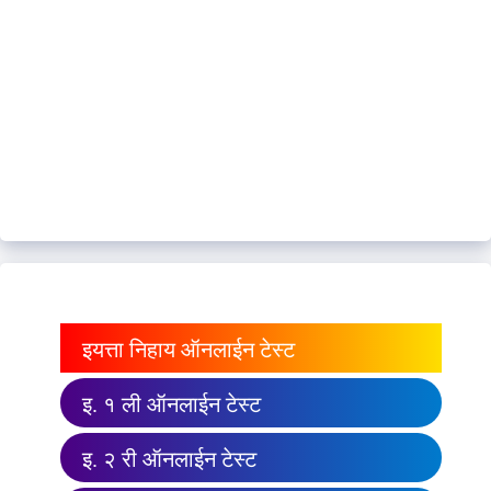
इयत्ता निहाय ऑनलाईन टेस्ट
इ. १ ली ऑनलाईन टेस्ट
इ. २ री ऑनलाईन टेस्ट