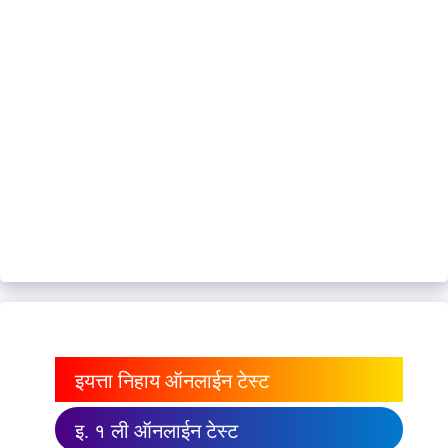
इयत्ता निहाय ऑनलाईन टेस्ट
इ. १ ली ऑनलाईन टेस्ट