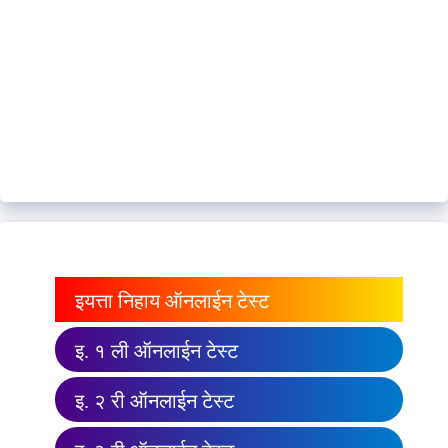
इयत्ता निहाय ऑनलाईन टेस्ट
इ. १ ली ऑनलाईन टेस्ट
इ. २ री ऑनलाईन टेस्ट