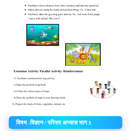
विषय -विज्ञान / परिसर अभ्यास भाग 1