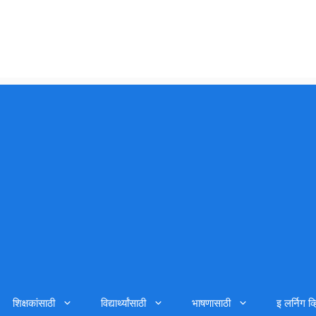
शिक्षकांसाठी
विद्यार्थ्यांसाठी
भाषणासाठी
इ लर्निग व