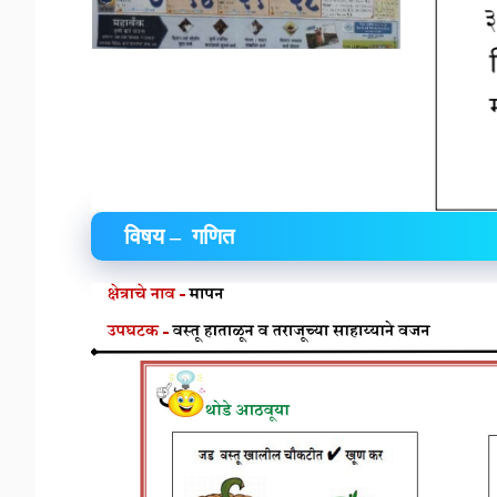
विषय – गणित