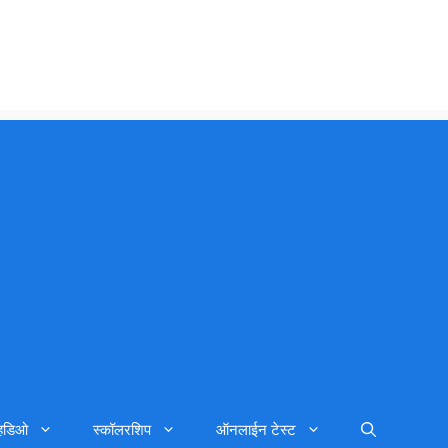
्हिडिओ
स्कॉलरशिप
ऑनलाईन टेस्ट