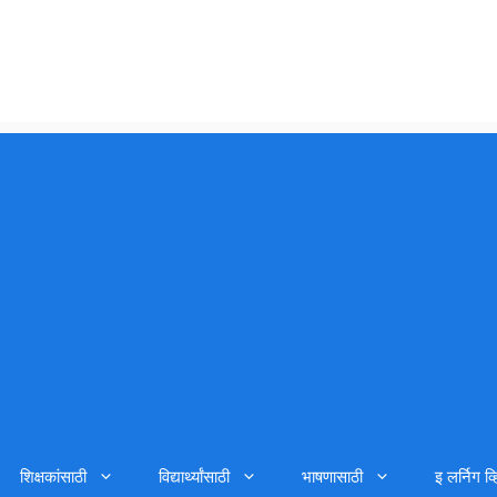
शिक्षकांसाठी
विद्यार्थ्यांसाठी
भाषणासाठी
इ लर्निग व