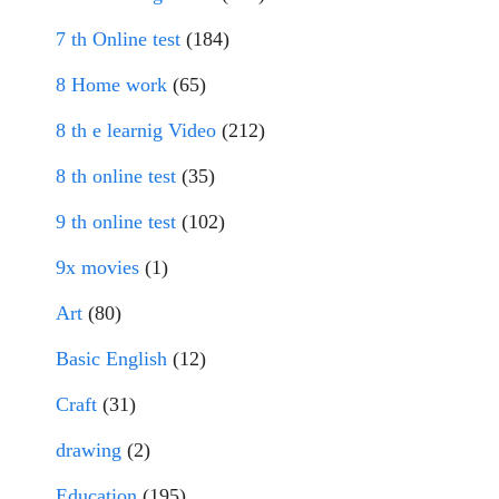
7 th Online test
(184)
8 Home work
(65)
8 th e learnig Video
(212)
8 th online test
(35)
9 th online test
(102)
9x movies
(1)
Art
(80)
Basic English
(12)
Craft
(31)
drawing
(2)
Education
(195)