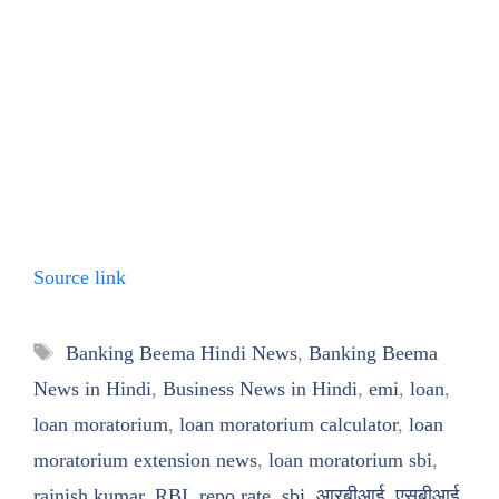
Source link
Tags
Banking Beema Hindi News
,
Banking Beema
News in Hindi
,
Business News in Hindi
,
emi
,
loan
,
loan moratorium
,
loan moratorium calculator
,
loan
moratorium extension news
,
loan moratorium sbi
,
rajnish kumar
,
RBI
,
repo rate
,
sbi
,
आरबीआई
,
एसबीआई