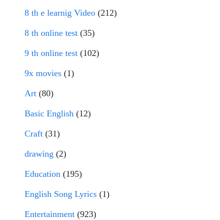
8 th e learnig Video
(212)
8 th online test
(35)
9 th online test
(102)
9x movies
(1)
Art
(80)
Basic English
(12)
Craft
(31)
drawing
(2)
Education
(195)
English Song Lyrics
(1)
Entertainment
(923)