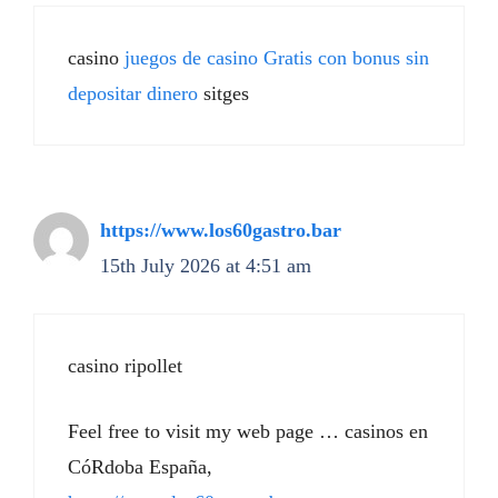
casino
juegos de casino Gratis con bonus sin
depositar dinero
sitges
https://www.los60gastro.bar
15th July 2026 at 4:51 am
casino ripollet
Feel free to visit my web page … casinos en
CóRdoba España,