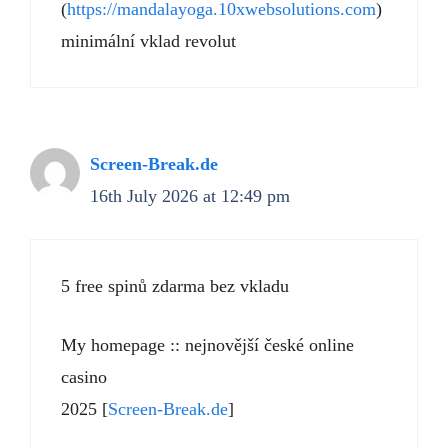
(
https://mandalayoga.10xwebsolutions.com
)
minimální vklad revolut
Screen-Break.de
16th July 2026 at 12:49 pm
5 free spinů zdarma bez vkladu
My homepage :: nejnovější české online
casino
2025 [
Screen-Break.de
]