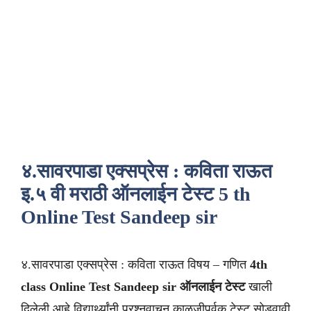
४.सावरपाडा एक्सप्रेस : कविता राऊत
इ.५ वी मराठी ऑनलाईन टेस्ट 5 th
Online Test Sandeep sir
४.सावरपाडा एक्सप्रेस : कविता राऊत विषय – गणित
4th
class
Online Test Sandeep sir
ऑनलाईन टेस्ट
खाली
दिलेली आहे विद्यार्थ्यांनी प्रश्नवाचून काळजीपूर्वक टेस्ट सोडवावी