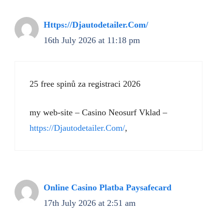
Https://Djautodetailer.Com/
16th July 2026 at 11:18 pm
25 free spinů za registraci 2026
my web-site – Casino Neosurf Vklad –
https://Djautodetailer.Com/
,
Online Casino Platba Paysafecard
17th July 2026 at 2:51 am