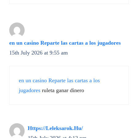
en un casino Reparte las cartas a los jugadores
15th July 2026 at 9:55 am
en un casino Reparte las cartas a los
jugadores
ruleta ganar dinero
Https://Leleksarok.Hu/