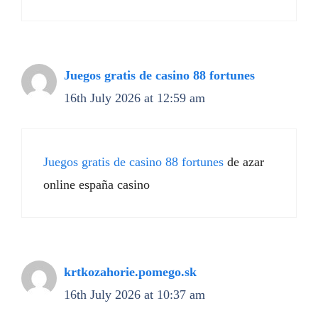
Juegos gratis de casino 88 fortunes
16th July 2026 at 12:59 am
Juegos gratis de casino 88 fortunes
de azar
online españa casino
krtkozahorie.pomego.sk
16th July 2026 at 10:37 am