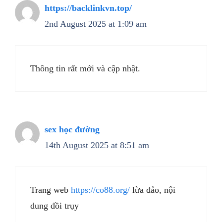
https://backlinkvn.top/
2nd August 2025 at 1:09 am
Thông tin rất mới và cập nhật.
sex học đường
14th August 2025 at 8:51 am
Trang web
https://co88.org/
lừa đảo, nội
dung đồi trụy