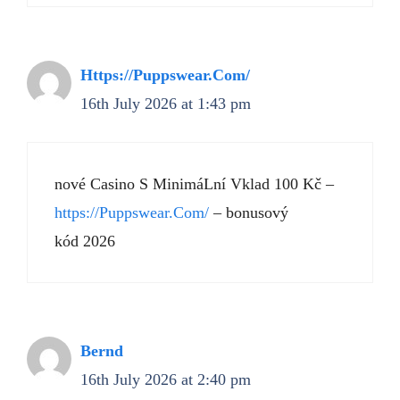
Https://Puppswear.Com/
16th July 2026 at 1:43 pm
nové Casino S MinimáLní Vklad 100 Kč –
https://Puppswear.Com/
– bonusový
kód 2026
Bernd
16th July 2026 at 2:40 pm