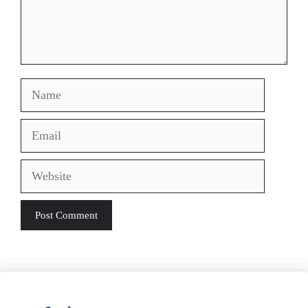
Name
Email
Website