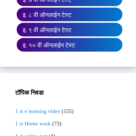
इ. ८ वी ऑनलाईन टेस्ट
इ. ९ वी ऑनलाईन टेस्ट
इ. १० वी ऑनलाईन टेस्ट
टॉपिक निवडा
1 st e learning video
(155)
1 st Home work
(73)