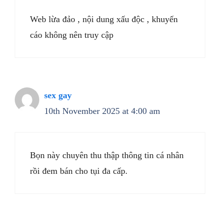
Web lừa đảo , nội dung xấu độc , khuyến
cáo không nên truy cập
sex gay
10th November 2025 at 4:00 am
Bọn này chuyên thu thập thông tin cá nhân
rồi đem bán cho tụi đa cấp.