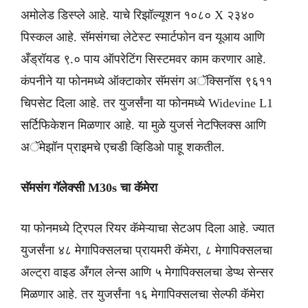
अमोलेड डिस्प्ले आहे. याचे रिझॉल्यूशन १०८० X २३४०
पिस्कल आहे. सॅमसंगचा लेटेस्ट स्मार्टफोन वन यूआय आणि
अँड्रॉयड ९.० पाय ऑपरेटिंग सिस्टमवर काम करणार आहे.
कंपनीने या फोनमध्ये ऑक्टाकोर सॅमसंग अॅक्सिनॉस ९६११
चिपसेट दिला आहे. तर युजर्संना या फोनमध्ये Widevine L1
सर्टिफिकेशन मिळणार आहे. या मुळे युजर्स नेटफ्लिक्स आणि
अॅमेझॉन प्राइमचे एचडी व्हिडिओ पाहू शकतील.
सॅमसंग गॅलेक्सी M30s चा कॅमेरा
या फोनमध्ये ट्रिपल रियर कॅमेऱ्याचा सेटअप दिला आहे. ज्यात
युजर्संना ४८ मेगापिक्सलचा प्रायमरी कॅमेरा, ८ मेगापिक्सलचा
अल्ट्रा वाइड अँगल लेन्स आणि ५ मेगापिक्सलचा डेप्थ सेन्सर
मिळणार आहे. तर युजर्संना १६ मेगापिक्सलचा सेल्फी कॅमेरा