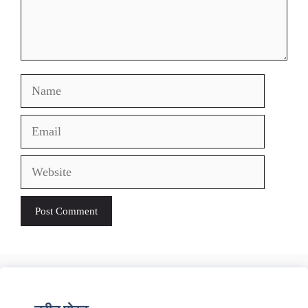
Name
Email
Website