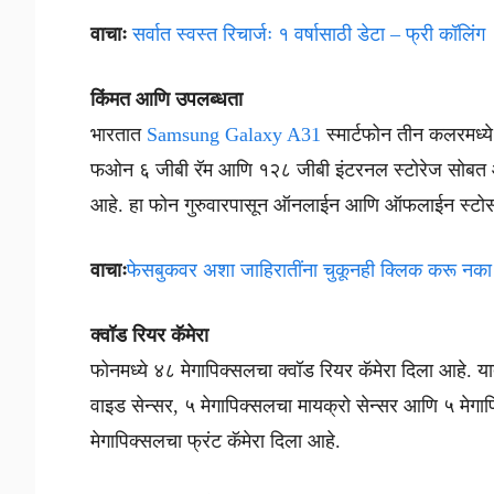
वाचाः
सर्वात स्वस्त रिचार्जः १ वर्षासाठी डेटा – फ्री कॉलिंग
किंमत आणि उपलब्धता
भारतात
Samsung Galaxy A31
स्मार्टफोन तीन कलरमध्ये 
फओन ६ जीबी रॅम आणि १२८ जीबी इंटरनल स्टोरेज सोबत आ
आहे. हा फोन गुरुवारपासून ऑनलाईन आणि ऑफलाईन स्टोर्
वाचाः
फेसबुकवर अशा जाहिरातींना चुकूनही क्लिक करू नका
क्वॉड रियर कॅमेरा
फोनमध्ये ४८ मेगापिक्सलचा क्वॉड रियर कॅमेरा दिला आहे. या
वाइड सेन्सर, ५ मेगापिक्सलचा मायक्रो सेन्सर आणि ५ मेगापि
मेगापिक्सलचा फ्रंट कॅमेरा दिला आहे.