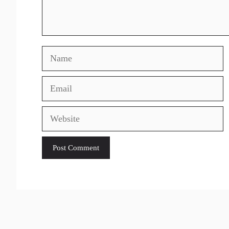
Name
Email
Website