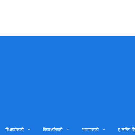
शिक्षकांसाठी
विद्यार्थ्यांसाठी
भाषणासाठी
इ लर्निग व