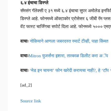
६.४ इंचाचा डिस्प्ले
सॅमसंग गॅलेक्सी ए ३१ मध्ये ६.४ इंचाचा सुपर अमोलेड इनफिन
डिस्प्ले आहे. फोनमध्ये ऑक्टाकोर प्रोसेसर ६ जीबी रॅम प्
वॅट फास्ट चार्जिंगचा सपोर्ट दिला आहे. फोनमध्ये ५००० एमए
वाचाः
नोकियाने आणला जबरदस्त स्मार्ट टीव्ही, पाहा किंमत
वाचाः
Mitron युजर्संना इशारा, तात्काळ डिलीट करा अॅप
वाचाः
‘मेड इन चायना’ फोन खरेदी करायचा नाही?, हे ‘टॉप
[ad_2]
Source link