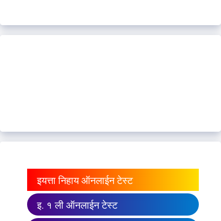
इयत्ता निहाय ऑनलाईन टेस्ट
इ. १ ली ऑनलाईन टेस्ट