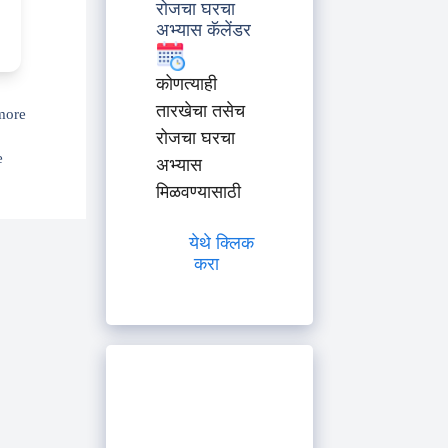
रोजचा घरचा
अभ्यास कॅलेंडर
कोणत्याही
तारखेचा तसेच
more
रोजचा घरचा
e
अभ्यास
मिळवण्यासाठी
येथे क्लिक
करा