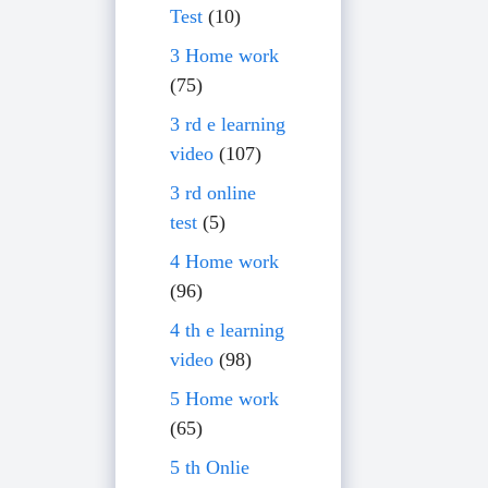
Test
(10)
3 Home work
(75)
3 rd e learning
video
(107)
3 rd online
test
(5)
4 Home work
(96)
4 th e learning
video
(98)
5 Home work
(65)
5 th Onlie