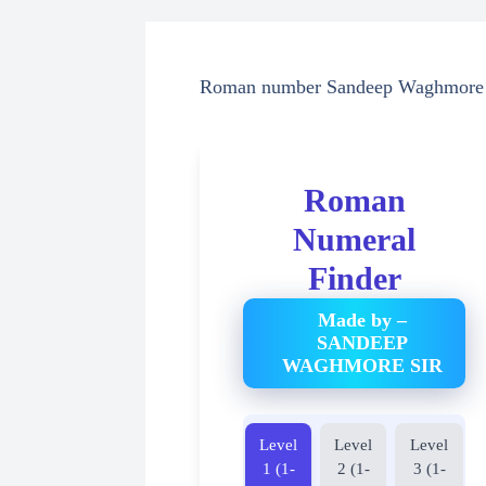
Roman number Sandeep Waghmore
Roman
Numeral
Finder
Made by –
SANDEEP
WAGHMORE SIR
Level
Level
Level
1 (1-
2 (1-
3 (1-