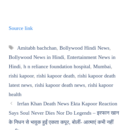
Source link
Tags
Amitabh bachchan
,
Bollywood Hindi News
,
Bollywood News in Hindi
,
Entertainment News in
Hindi
,
h n reliance foundation hospital
,
Mumbai
,
rishi kapoor
,
rishi kapoor death
,
rishi kapoor death
latest news
,
rishi kapoor death news
,
rishi kapoor
health
Irrfan Khan Death News Ekta Kapoor Reaction
Says Soul Never Dies Nor Do Legends – इरफान खान
के निधन से भावुक हुईं एकता कपूर, बोलीं- आत्माएं कभी नहीं