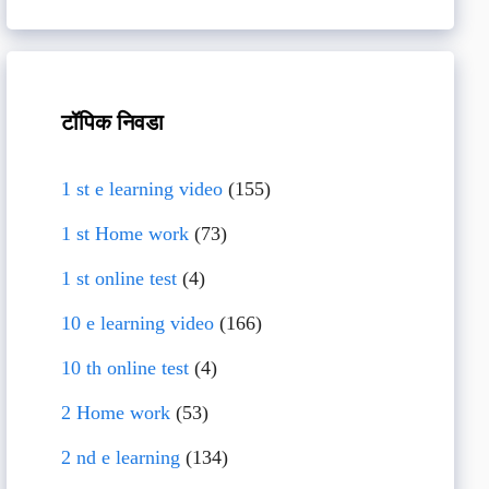
टॉपिक निवडा
1 st e learning video
(155)
1 st Home work
(73)
1 st online test
(4)
10 e learning video
(166)
10 th online test
(4)
2 Home work
(53)
2 nd e learning
(134)