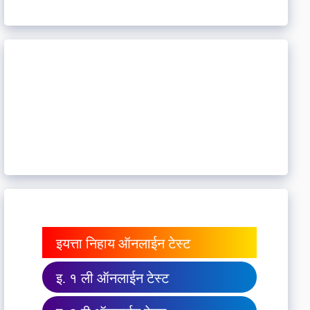
इयत्ता निहाय ऑनलाईन टेस्ट
इ. १ ली ऑनलाईन टेस्ट