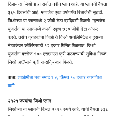
रिलायन्स जिओचा हा सर्वात नवीन प्लान आहे. या प्लानची वैधता
३६५ दिवसांची आहे. म्हणजेच एका वर्षापर्यंत रिचार्जची सुट्टी.
जिओच्या या प्लानमध्ये २ जीबी डेटा दरदिवशी मिळतो. म्हणजेच
युजर्संना या प्लानमध्ये कंपनी एकूण ७३० जीबी डेटा ऑफर
करते. तसेच ग्राहकांना जिओ ते जिओ अनलिमिटेड व दुसऱ्या
नेटवर्कवर कॉलिंगसाठी १२ हजार मिनिट मिळतात. जिओ
युजर्संना दररोज १०० एसएमएस फ्री पाठवण्याची सुविधा मिळते.
जिओ अॅप्सचे फ्री सब्सक्रिप्शन मिळते.
वाचाः
शाओमीचा नवा स्मार्ट TV, किंमत १० हजार रुपयांपेक्षा
कमी
२१२१ रुपयांचा जिओ प्लान
जिओच्या या प्लानची किंमत २१२१ रुपये आहे. याची वैधता ३३६