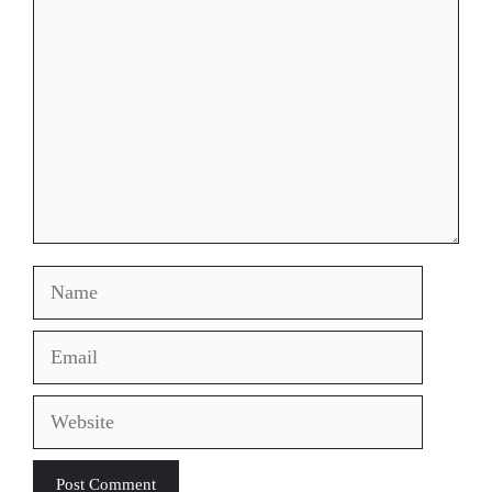
Name
Email
Website