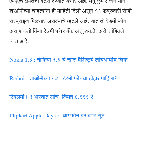
एमएएच क्षमतेची बॅटरी देण्यात येणार आहे. मनु कुमार जैन यांनी
शाओमीच्या चाहत्यांना ही माहिती दिली असून ११ फेब्रुवारी रोजी
सरप्राइज मिळणार असल्याचे म्हटले आहे. यात तो रेडमी फोन
असू शकतो किंवा रेडमी पॉवर बँक असू शकते, असे सांगितले
जात आहे.
Nokia 1.3 : नोकिया १.३ चे खास वैशिष्ट्ये लाँचआधीच लिक
Redmi : शाओमीच्या नव्या रेडमी फोनचा टीझर पाहिला?
रियलमी C3 भारतात लाँच, किंमत ६,९९९ ₹
Flipkart Apple Days : ‘आयफोन’वर बंपर सूट