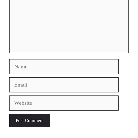
Name
Email
Website