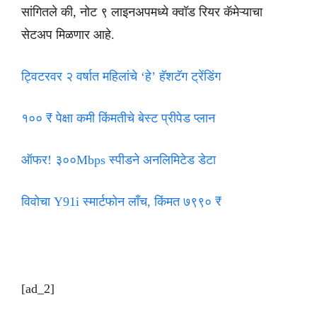
सांगितले की, नोट ९ लाइनअपमध्ये क्वॉड रियर कॅमेऱ्याचा
सेटअप मिळणार आहे.
ट्विटरवर २ वर्षात महिलांचे ‘हे’ हॅशटॅग ट्रेंडिंग
१०० ₹ पेक्षा कमी किंमतीचे बेस्ट प्रीपेड प्लान
ऑफर! ३००Mbps स्पीडने अनलिमिटेड डेटा
विवोचा Y91i स्मार्टफोन लाँच, किंमत ७९९० ₹
[ad_2]