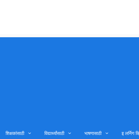
शिक्षकांसाठी
विद्यार्थ्यांसाठी
भाषणासाठी
इ लर्निग व