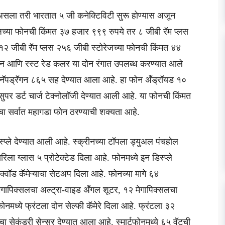
ला तरी भारतात ५ जी कनेक्टिविटी सुरू होण्यास अजून
जच्या फोनची किंमत ३७ हजार ९९९ रुपये तर ८ जीबी रॅम प्लस
२ जीबी रॅम प्लस २५६ जीबी स्टोरेजच्या फोनची किंमत ४४
्रीन आणि रस्ट रेड कलर या दोन रंगात उपलब्ध करण्यात आले
र स्नॅपड्रॅगन ८६५ सह देण्यात आला आहे. हा फोन अँड्रॉयड १०
पर डर्ट चार्ज टेक्नोलॉजी देण्यात आली आहे. या फोनची किंमत
चा सर्वात महागडा फोन ठरण्याची शक्यता आहे.
प्ले देण्यात आली आहे. स्क्रीनच्या टॉपला ड्युअल पंचहोल
िला ग्लास ५ प्रोटेक्टेड दिला आहे. फोनमध्ये इन डिस्प्ले
े क्वॉड कॅमेऱ्याचा सेटअप दिला आहे. फोनच्या मागे ६४
 मेगापिक्सलचा अल्ट्रा-वाइड अँगल शूटर, १२ मेगापिक्सलचा
 फोनमध्ये फ्रंटला दोन सेल्फी कॅमेरे दिला आहे. फ्रंटला ३२
ेकंडरी सेन्सर देण्यात आला आहे. स्मार्टफोनमध्ये ६५ वॅटची