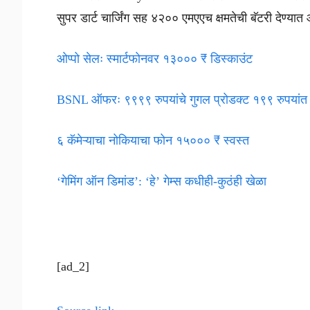
सुपर डार्ट चार्जिंग सह ४२०० एमएएच क्षमतेची बॅटरी देण्या
ओप्पो सेलः स्मार्टफोनवर १३००० ₹ डिस्काउंट
BSNL ऑफरः ९९९९ रुपयांचे गुगल प्रोडक्ट १९९ रुपयांत
६ कॅमेऱ्याचा नोकियाचा फोन १५००० ₹ स्वस्त
‘गेमिंग ऑन डिमांड’: ‘हे’ गेम्स कधीही-कुठंही खेळा
[ad_2]