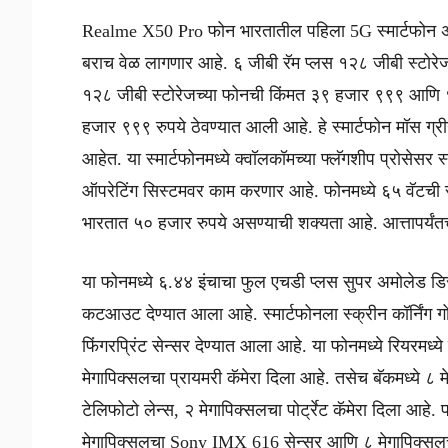
Realme X50 Pro फोन भारतातील पहिला 5G स्मार्टफोन अस
बराच वेळ लागणार आहे. ६ जीबी रॅम प्लस १२८ जीबी स्टोरे
१२८ जीबी स्टोरेजच्या फोनची किंमत ३९ हजार ९९९ आणि १
हजार ९९९ रुपये ठेवण्यात आली आहे. हे स्मार्टफोन मॉस ग
आहेत. या स्मार्टफोनमध्ये क्वॉलकॉमच्या फ्लॅगशीप प्रोसेस
ऑपरेटिंग सिस्टमवर काम करणार आहे. फोनमध्ये ६५ वॅटची सु
भारतात ५० हजार रुपये असण्याची शक्यता आहे. आत्तापर्यंत
या फोनमध्ये ६.४४ इंचाचा फुल एचडी प्लस सुपर अमोलेड डिस्
कटआउट देण्यात आला आहे. स्मार्टफोनला स्क्रीन कॉर्निंग गोर
फिंगरप्रिंट सेन्सर देण्यात आला आहे. या फोनमध्ये रियरमध्य
मेगापिक्सलचा प्रायमरी कॅमेरा दिला आहे. तसेच बॅकमध्ये ८
टेलिफोटो लेन्स, २ मेगापिक्सलचा पोर्ट्रेट कॅमेरा दिला आहे.
मेगापिक्सलचा Sony IMX 616 सेन्सर आणि ८ मेगापिक्सलचा स