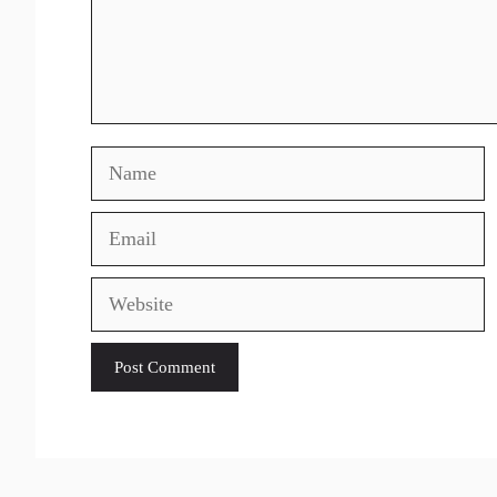
Name
Email
Website