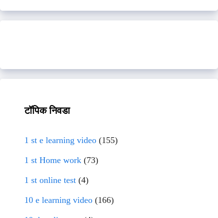
टॉपिक निवडा
1 st e learning video
(155)
1 st Home work
(73)
1 st online test
(4)
10 e learning video
(166)