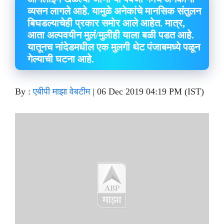
व्यसन लागले आहे. यामुळे अनेकांचे मानसिक संतुलन
बिघडल्याचेही प्रकार समोर आले आहेत. मात्र,
आता अल्पवयीन मुलं/मुलीही याला बळी पडत आहे.
यातूनच नांदेडमधील एक मुलगी थेट पंजाबमध्ये पळून
गेल्याची घटना आहे.
By :
एबीपी माझा वेबटीम
|
06 Dec 2019 04:19 PM (IST)