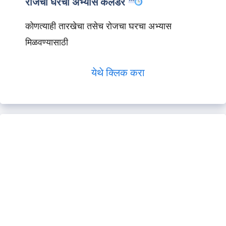
रोजचा घरचा अभ्यास कॅलेंडर
कोणत्याही तारखेचा तसेच रोजचा घरचा अभ्यास
मिळवण्यासाठी
येथे क्लिक करा