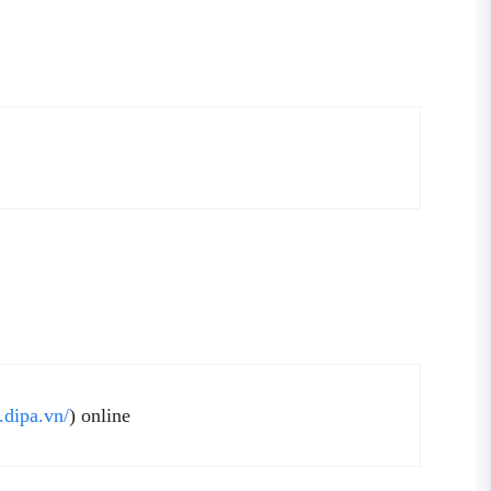
m.dipa.vn/
) online