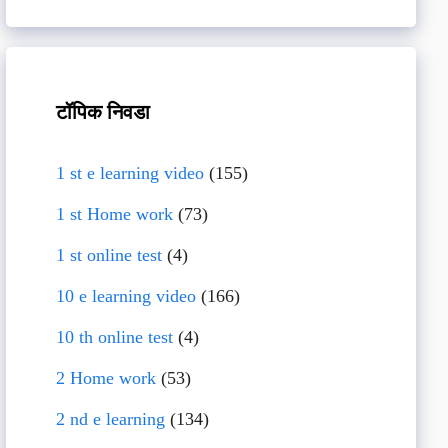
टॉपिक निवडा
1 st e learning video
(155)
1 st Home work
(73)
1 st online test
(4)
10 e learning video
(166)
10 th online test
(4)
2 Home work
(53)
2 nd e learning
(134)