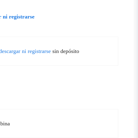
 ni registrarse
escargar ni registrarse
sin depósito
abina