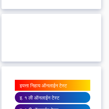
इयत्ता निहाय ऑनलाईन टेस्ट
इ. १ ली ऑनलाईन टेस्ट