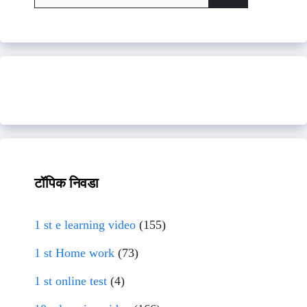
for:
टॉपिक निवडा
1 st e learning video
(155)
1 st Home work
(73)
1 st online test
(4)