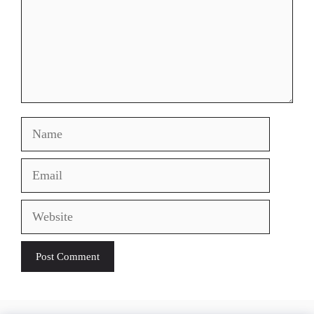
Name
Email
Website