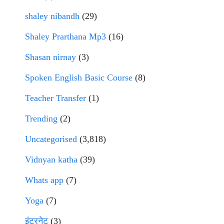
shaley nibandh
(29)
Shaley Prarthana Mp3
(16)
Shasan nirnay
(3)
Spoken English Basic Course
(8)
Teacher Transfer
(1)
Trending
(2)
Uncategorised
(3,818)
Vidnyan katha
(39)
Whats app
(7)
Yoga
(7)
इंटरनेट
(3)