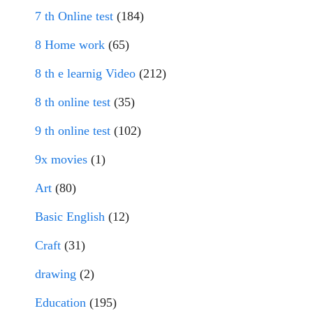
7 th Online test
(184)
8 Home work
(65)
8 th e learnig Video
(212)
8 th online test
(35)
9 th online test
(102)
9x movies
(1)
Art
(80)
Basic English
(12)
Craft
(31)
drawing
(2)
Education
(195)