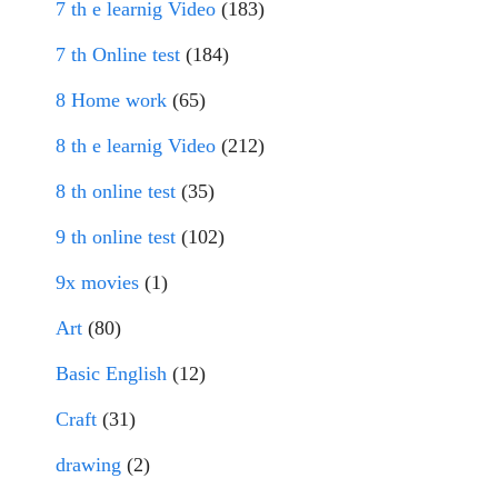
7 th e learnig Video
(183)
7 th Online test
(184)
8 Home work
(65)
8 th e learnig Video
(212)
8 th online test
(35)
9 th online test
(102)
9x movies
(1)
Art
(80)
Basic English
(12)
Craft
(31)
drawing
(2)