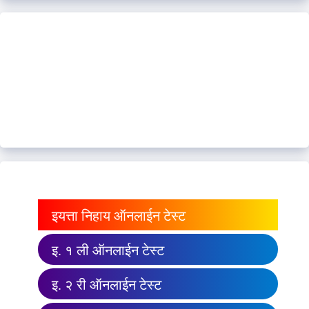
इयत्ता निहाय ऑनलाईन टेस्ट
इ. १ ली ऑनलाईन टेस्ट
इ. २ री ऑनलाईन टेस्ट