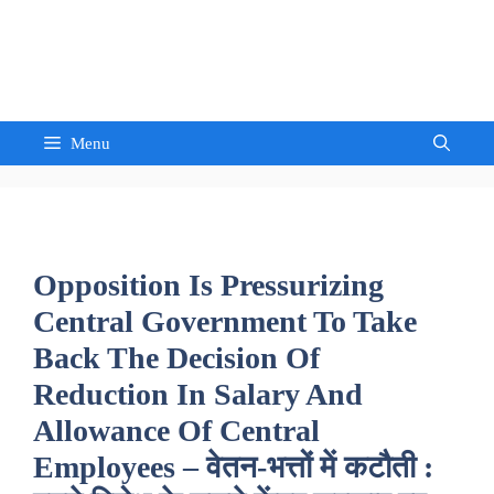
Skip
to
Sandeep Waghmore
content
Menu
Opposition Is Pressurizing
Central Government To Take
Back The Decision Of
Reduction In Salary And
Allowance Of Central
Employees – वेतन-भत्तों में कटौती :