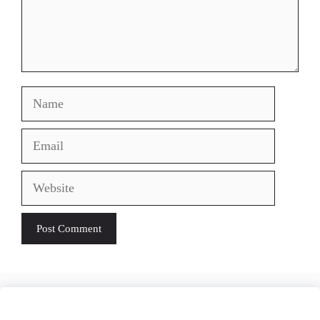
Name
Email
Website