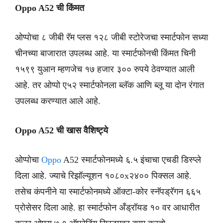
Oppo A52 ची किंमत
ओप्पोचा ८ जीबी रॅम प्लस १२८ जीबी स्टोरेजचा स्मार्टफोन सध्या
चीनच्या बाजारात उपलब्ध आहे. या स्मार्टफोनची किंमत चिनी
१५९९ युआन म्हणजेच १७ हजार ३०० रुपये ठेवण्यात आली
आहे. तर ओप्पो ए५२ स्मार्टफोनला ब्लॅक आणि ब्लू या दोन रंगात
उपलब्ध करण्यात आले आहे.
Oppo A52 ची खास वैशिष्ट्ये
ओप्पोचा
Oppo
A52 स्मार्टफोनमध्ये ६.५ इंचाचा एचडी डिस्प्ले
दिला आहे. ज्याचे रिझॉल्यूशन १०८०x२४०० पिक्सल आहे.
तसेच कंपनीने या स्मार्टफोनमध्ये ऑक्टा-कोर स्नॅपड्रॅगन ६६५
प्रोसेसर दिला आहे. हा स्मार्टफोन अँड्रॉयड १० वर आधारीत