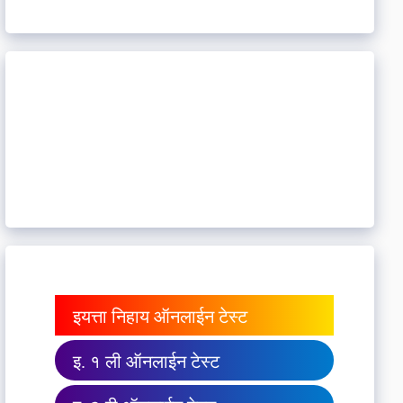
इयत्ता निहाय ऑनलाईन टेस्ट
इ. १ ली ऑनलाईन टेस्ट