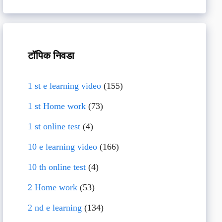
टॉपिक निवडा
1 st e learning video
(155)
1 st Home work
(73)
1 st online test
(4)
10 e learning video
(166)
10 th online test
(4)
2 Home work
(53)
2 nd e learning
(134)