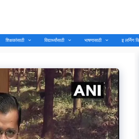
शिक्षकांसाठी
विद्यार्थ्यांसाठी
भाषणासाठी
इ लर्निग व