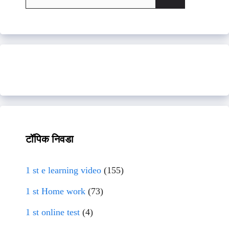
for:
टॉपिक निवडा
1 st e learning video
(155)
1 st Home work
(73)
1 st online test
(4)