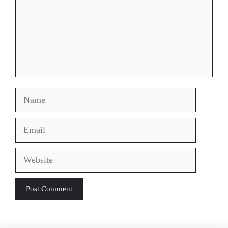
Name
Email
Website