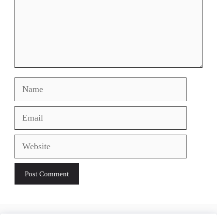
Name
Email
Website