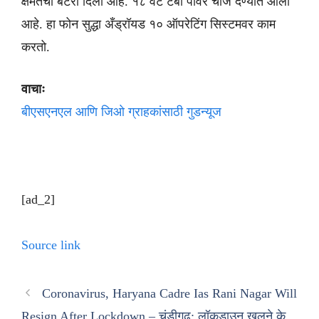
क्षमतेची बॅटरी दिली आहे. १८ वॅट टर्बो पॉवर चार्ज देण्यात आला
आहे. हा फोन सुद्धा अँड्रॉयड १० ऑपरेटिंग सिस्टमवर काम
करतो.
वाचाः
बीएसएनएल आणि जिओ ग्राहकांसाठी गुडन्यूज
[ad_2]
Source link
Coronavirus, Haryana Cadre Ias Rani Nagar Will
Resign After Lockdown – चंडीगढ़: लॉकडाउन खुलने के