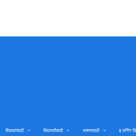
शिक्षकांसाठी
विद्यार्थ्यांसाठी
भाषणासाठी
इ लर्निग व