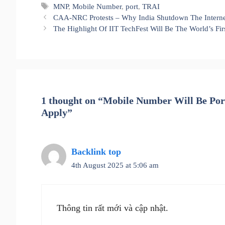
Tags
MNP
,
Mobile Number
,
port
,
TRAI
CAA-NRC Protests – Why India Shutdown The Interne
The Highlight Of IIT TechFest Will Be The World’s Fir
1 thought on “Mobile Number Will Be Por
Apply”
Backlink top
4th August 2025 at 5:06 am
Thông tin rất mới và cập nhật.