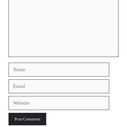
Name
Email
Website