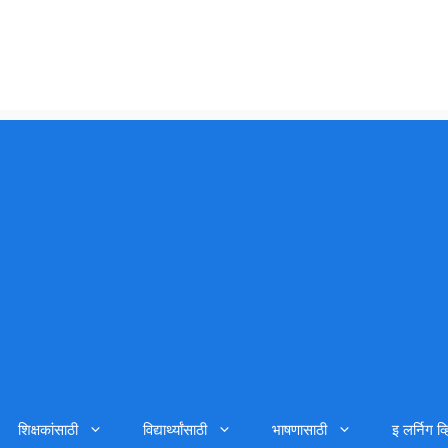
शिक्षकांसाठी
विद्यार्थ्यांसाठी
भाषणासाठी
इ लर्निग व