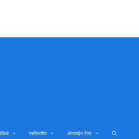
्हिडिओ
स्कॉलरशिप
ऑनलाईन टेस्ट