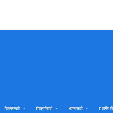
शिक्षकांसाठी
विद्यार्थ्यांसाठी
भाषणासाठी
इ लर्निग व