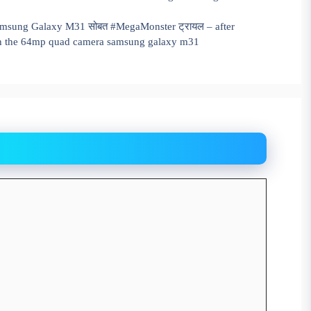
P Samsung Galaxy M31 सोबत #MegaMonster ट्रायल – after
with the 64mp quad camera samsung galaxy m31