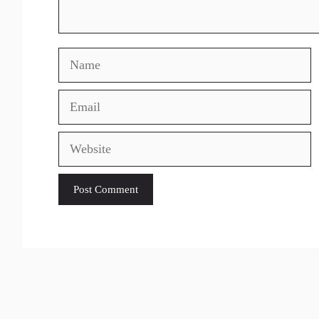
Name
Email
Website