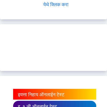
येथे क्लिक करा
इयत्ता निहाय ऑनलाईन टेस्ट
इ. १ ली ऑनलाईन टेस्ट