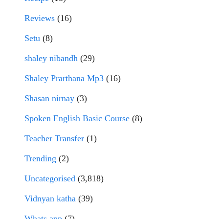
Reviews
(16)
Setu
(8)
shaley nibandh
(29)
Shaley Prarthana Mp3
(16)
Shasan nirnay
(3)
Spoken English Basic Course
(8)
Teacher Transfer
(1)
Trending
(2)
Uncategorised
(3,818)
Vidnyan katha
(39)
Whats app
(7)