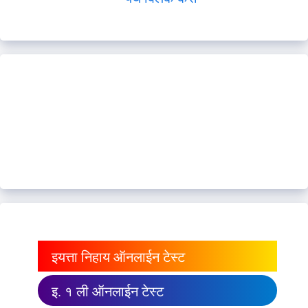
इयत्ता निहाय ऑनलाईन टेस्ट
इ. १ ली ऑनलाईन टेस्ट