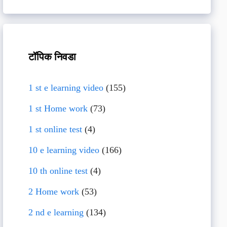
टॉपिक निवडा
1 st e learning video
(155)
1 st Home work
(73)
1 st online test
(4)
10 e learning video
(166)
10 th online test
(4)
2 Home work
(53)
2 nd e learning
(134)