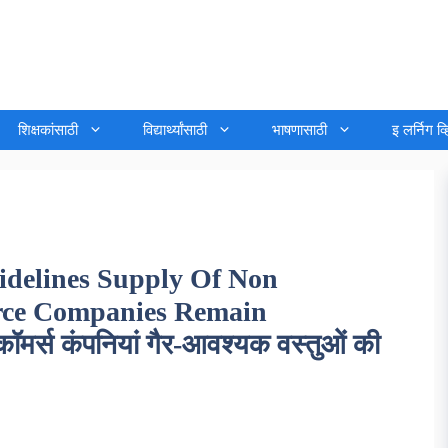
शिक्षकांसाठी
विद्यार्थ्यांसाठी
भाषणासाठी
इ लर्निग व
delines Supply Of Non
rce Companies Remain
मर्स कंपनियां गैर-आवश्यक वस्तुओं की