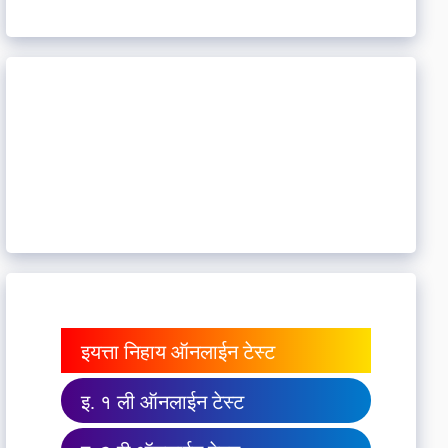
इयत्ता निहाय ऑनलाईन टेस्ट
इ. १ ली ऑनलाईन टेस्ट