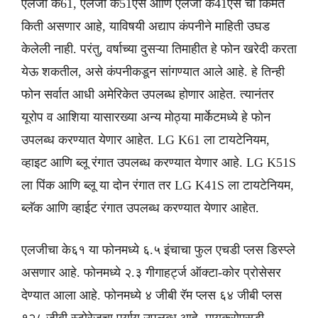
एलजी के61, एलजी के51एस आणि एलजी के41एस ची किंमत
किती असणार आहे, याविषयी अद्याप कंपनीने माहिती उघड
केलेली नाही. परंतु, वर्षाच्या दुसऱ्या तिमाहीत हे फोन खरेदी करता
येऊ शकतील, असे कंपनीकडून सांगण्यात आले आहे. हे तिन्ही
फोन सर्वात आधी अमेरिकेत उपलब्ध होणार आहेत. त्यानंतर
यूरोप व आशिया यासारख्या अन्य मोठ्या मार्केटमध्ये हे फोन
उपलब्ध करण्यात येणार आहेत. LG K61 ला टायटेनियम,
व्हाइट आणि ब्लू रंगात उपलब्ध करण्यात येणार आहे. LG K51S
ला पिंक आणि ब्लू या दोन रंगात तर LG K41S ला टायटेनियम,
ब्लॅक आणि व्हाईट रंगात उपलब्ध करण्यात येणार आहेत.
एलजीचा के६१ या फोनमध्ये ६.५ इंचाचा फुल एचडी प्लस डिस्प्ले
असणार आहे. फोनमध्ये २.३ गीगाहर्ट्ज ऑक्टा-कोर प्रोसेसर
देण्यात आला आहे. फोनमध्ये ४ जीबी रॅम प्लस ६४ जीबी प्लस