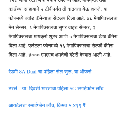
१२८ जीबी स्टोरेजचा पर्याय उपलब्ध आहे. मायक्रोएसडी
कार्डच्या साहायाने २ टीबीपर्यंत ती वाढवता येऊ शकते. या
फोनमध्ये क्वॉड कॅमेऱ्याचा सेटअप दिला आहे. ४८ मेगापिक्सलचा
मेन सेन्सर, ८ मेगापिक्सलचा सुपर वाइड सेन्सर, २
मेगापिक्सलचा मायक्रो शूटर आणि ५ मेगापिक्सलचा डेप्थ कॅमेरा
दिला आहे. फ्रंटला फोनमध्ये १६ मेगापिक्सलचा सेल्फी कॅमेरा
दिला आहे. ४००० एमएएच क्षमतेची बॅटरी देण्यात आली आहे.
रेडमी 8A Dual चा पहिला सेल सुरू, या ऑफर्स
ठरलं! ‘या’ दिवशी भारताचा पहिला 5G स्मार्टफोन लाँच
आयटेलचा स्मार्टफोन लाँच, किंमत ५,४९९ ₹