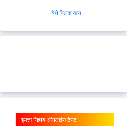
येथे क्लिक करा
इयत्ता निहाय ऑनलाईन टेस्ट