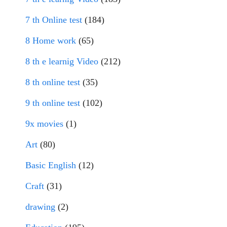
7 th Online test
(184)
8 Home work
(65)
8 th e learnig Video
(212)
8 th online test
(35)
9 th online test
(102)
9x movies
(1)
Art
(80)
Basic English
(12)
Craft
(31)
drawing
(2)