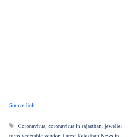
Source link
Tags
Coronavirus
,
coronavirus in rajasthan
,
jeweller
turns vegetable vendor
,
Latest Rajasthan News in