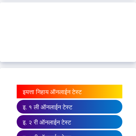
इयत्ता निहाय ऑनलाईन टेस्ट
इ. १ ली ऑनलाईन टेस्ट
इ. २ री ऑनलाईन टेस्ट