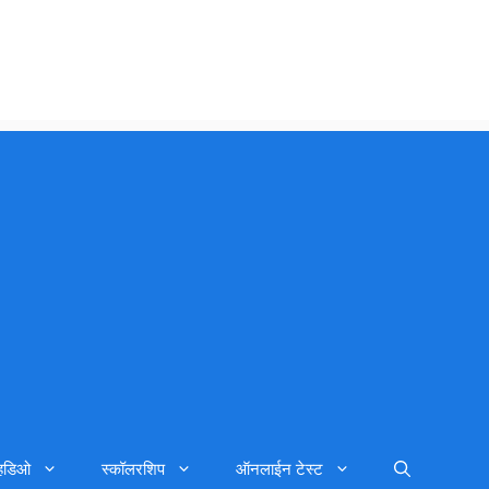
्हिडिओ
स्कॉलरशिप
ऑनलाईन टेस्ट