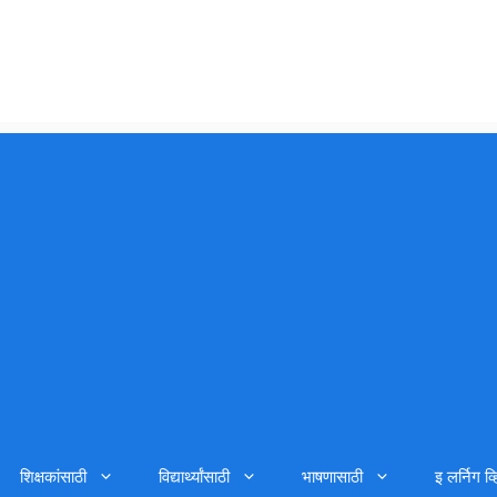
शिक्षकांसाठी
विद्यार्थ्यांसाठी
भाषणासाठी
इ लर्निग व