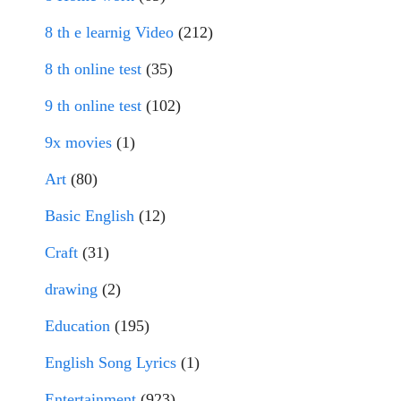
8 th e learnig Video
(212)
8 th online test
(35)
9 th online test
(102)
9x movies
(1)
Art
(80)
Basic English
(12)
Craft
(31)
drawing
(2)
Education
(195)
English Song Lyrics
(1)
Entertainment
(923)