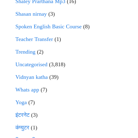
Shaley Prarthana Mp3
(16)
Shasan nirnay
(3)
Spoken English Basic Course
(8)
Teacher Transfer
(1)
Trending
(2)
Uncategorised
(3,818)
Vidnyan katha
(39)
Whats app
(7)
Yoga
(7)
इंटरनेट
(3)
कंप्युटर
(1)