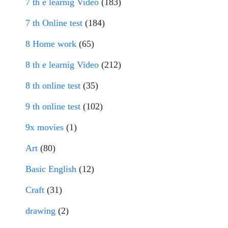
7 th e learnig Video
(183)
7 th Online test
(184)
8 Home work
(65)
8 th e learnig Video
(212)
8 th online test
(35)
9 th online test
(102)
9x movies
(1)
Art
(80)
Basic English
(12)
Craft
(31)
drawing
(2)