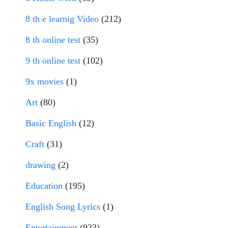
8 th e learnig Video
(212)
8 th online test
(35)
9 th online test
(102)
9x movies
(1)
Art
(80)
Basic English
(12)
Craft
(31)
drawing
(2)
Education
(195)
English Song Lyrics
(1)
Entertainment
(923)