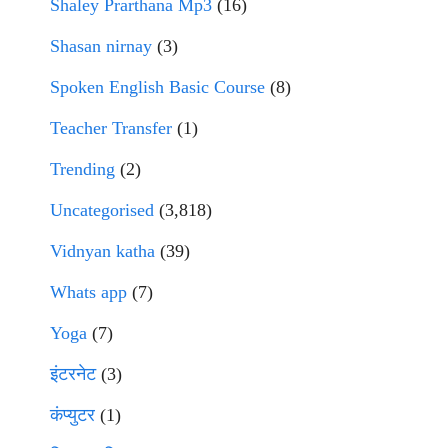
Shaley Prarthana Mp3
(16)
Shasan nirnay
(3)
Spoken English Basic Course
(8)
Teacher Transfer
(1)
Trending
(2)
Uncategorised
(3,818)
Vidnyan katha
(39)
Whats app
(7)
Yoga
(7)
इंटरनेट
(3)
कंप्युटर
(1)