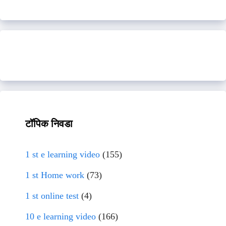
टॉपिक निवडा
1 st e learning video
(155)
1 st Home work
(73)
1 st online test
(4)
10 e learning video
(166)