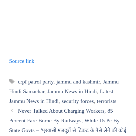
Source link
Tags
crpf patrol party
,
jammu and kashmir
,
Jammu
Hindi Samachar
,
Jammu News in Hindi
,
Latest
Jammu News in Hindi
,
security forces
,
terrorists
Never Talked About Charging Workers, 85
Percent Fare Borne By Railways, While 15 Pc By
State Govts – ‘प्रवासी मजदूरों से टिकट के पैसे लेने की कोई