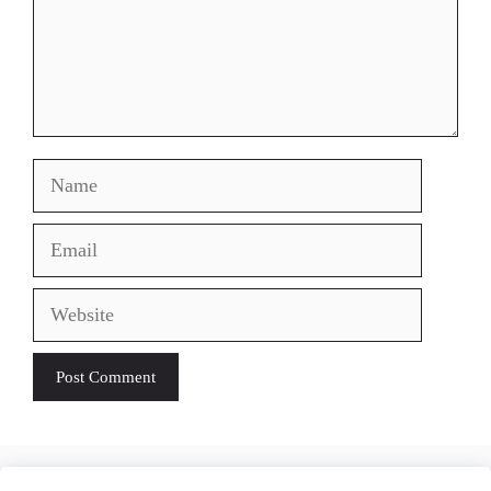
Name
Email
Website