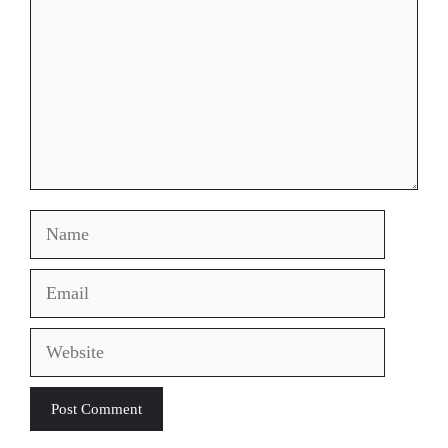
Name
Email
Website