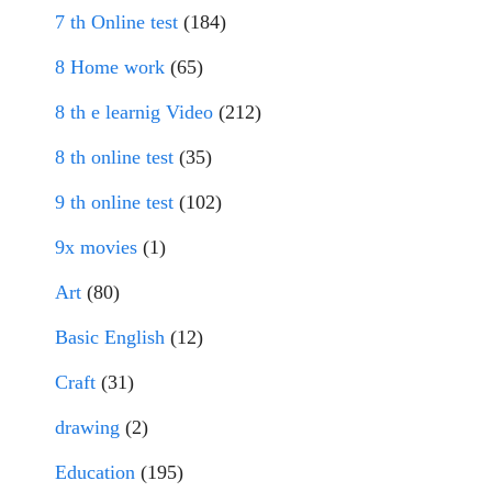
7 th Online test
(184)
8 Home work
(65)
8 th e learnig Video
(212)
8 th online test
(35)
9 th online test
(102)
9x movies
(1)
Art
(80)
Basic English
(12)
Craft
(31)
drawing
(2)
Education
(195)