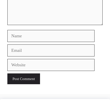
Name
Email
Website